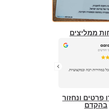
ות ממליצים
Shai Marciano
aaro
11 לפני חודשים
rk, very nice crew. They did
ל במהירות רבה ובמקצועיות.
mazing job for a great price
🙏🏻🙏🏻
 פרטים ונחזור
בהקדם