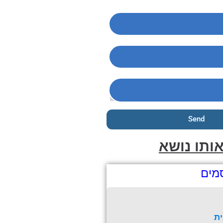
Send
ותו נושא
מים
ת