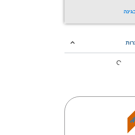
גינה
רות
עי