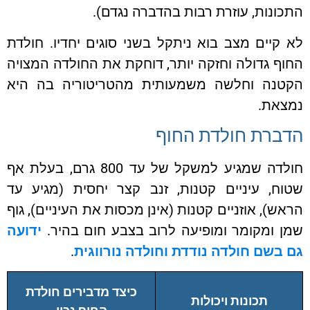
ונות, עוזרת רבות בהדברה נגדם).
קיים מצב בוא ניתקל בשני סוגים יחדיו. חולדת
ף גדולה וחזקה יותר, דוחקת את החולדה המצויה
טנה וחלשה משמעותית מהטריטוריה בה היא
צאת.
ברת חולדת החוף
חולדה שמגיע למשקל של עד 800 גרם, בעלת אף
וח, עיניים קטנות, זנב קצר יחסית (מגיע עד
ש), אוזניים קטנות (אינן מכסות את העיניים), גוף
 ומקומר ומופיעה לרוב בצבע חום בהיר.
ידועה
בשם חולדה נודדת וחולדה נורווגית
.
כיצד מדבירים חולדת
תכונות ויכולות