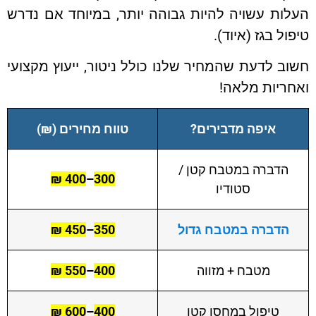
ות עשויה להיות גבוהה יותר, במיוחד אם נדרש
ול בגז (איוד).
ב לדעת שהמחיר שלנו כולל ניטור, ייעוץ מקצועי
ריות מלאה!
איפה מדבירים?
טווח מחירים (₪)
הדברה במטבח קטן /
400 ₪
–
300
סטודיו
הדברה במטבח גדול
350
–
450 ₪
מטבח + מזווה
400
–
550 ₪
טיפול במחסן קטן
400
–
600 ₪