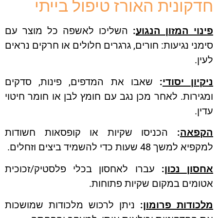
קונית האורז טיפול בייתי
וי המזון הנגוע
:
השליכו לאשפה כל מוצר עם
ני נגיעות: חורים, גרגרים חלולים או חרקים נראים
ן.
יון יסודי
:
שאבו את המדפים, פינות, סדקים
ירות. לאחר מכן נגב עם חומץ לבן או חומר חיטוי
ן.
פאה
:
הכניסו שקיות או קופסאות חשודות
למשך 48 שעות כדי להשמיד ביצים וזחלים.
סון נכון
:
עברו לאחסון בכלי פלסטיק/זכוכית
מים במקום שקיות פתוחות.
כודות פרומון
:
ניתן לרכוש מלכודות שמושכות