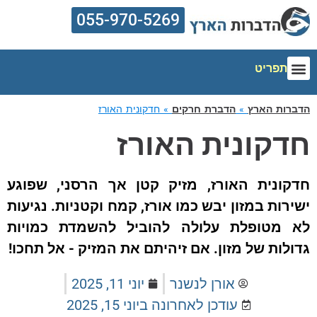
055-970-5269
תפריט
הדברות הארץ
אזורי שירות
הדברת מזיקים
מדריך הדברה
מחירון הדברה
רות הארץ
»
הדברת חרקים
»
חדקונית האורז
דקונית האורז
קונית האורז, מזיק קטן אך הרסני, שפוגע
רות במזון יבש כמו אורז, קמח וקטניות. נגיעות
 מטופלת עלולה להוביל להשמדת כמויות
לות של מזון. אם זיהיתם את המזיק - אל תחכו!
אורן לנשנר
יוני 11, 2025
עודכן לאחרונה ב
יוני 15, 2025