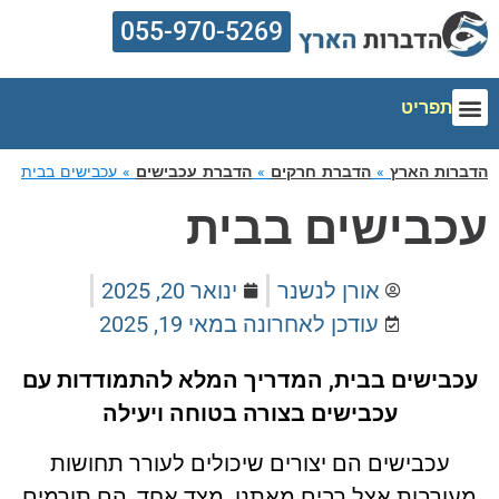
055-970-5269
תפריט
הדברות הארץ
אזורי שירות
הדברת מזיקים
מדריך הדברה
מחירון הדברה
רות הארץ
»
הדברת חרקים
»
הדברת עכבישים
»
עכבישים בבית
כבישים בבית
אורן לנשנר
ינואר 20, 2025
עודכן לאחרונה ב
מאי 19, 2025
כבישים בבית, המדריך המלא להתמודדות עם
עכבישים בצורה בטוחה ויעילה
עכבישים הם יצורים שיכולים לעורר תחושות
ורבות אצל רבים מאתנו. מצד אחד, הם תורמים