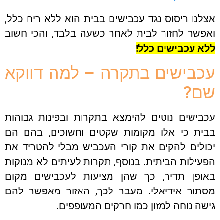
נו ריסוס נגד עכבישים בבית הוא ללא ריח כלל,
פשר לחזור לבית לאחר כשעה בלבד, והכי חשוב
א עכבישים כלל!
בישים בתקרה – למה דווקא
ם?
בישים נוטים להימצא בתקרות ובפינות גבוהות
ית כי אלו מקומות שקטים וחשוכים, בהם הם
ולים להקים את קורי העכביש מבלי להטריד את
ילות הביתית. בנוסף, תקרות לעיתים לא מנוקות
ופן תדיר, כך שהן מציעות לעכבישים מקום
תור אידיאלי. מעבר לכך, האזור מאפשר להם
ה נוחה למזון כמו חרקים המעופפים.