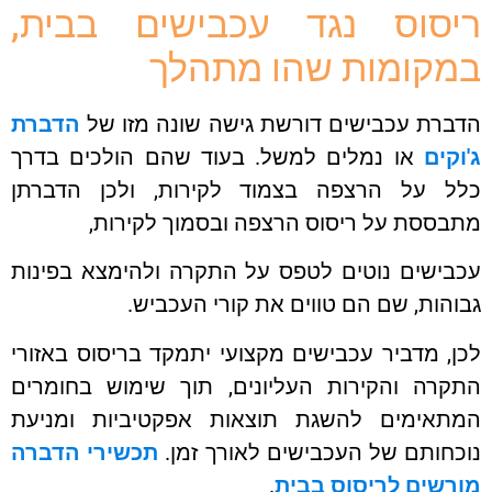
סוס נגד עכבישים בבית,
קומות שהו מתהלך
ברת עכבישים דורשת גישה שונה מזו של
הדברת
קים
או נמלים למשל. בעוד שהם הולכים בדרך
ל על הרצפה בצמוד לקירות, ולכן הדברתן
ססת על ריסוס הרצפה ובסמוך לקירות,
בישים נוטים לטפס על התקרה ולהימצא בפינות
הות, שם הם טווים את קורי העכביש.
, מדביר עכבישים מקצועי יתמקד בריסוס באזורי
קרה והקירות העליונים, תוך שימוש בחומרים
תאימים להשגת תוצאות אפקטיביות ומניעת
חותם של העכבישים לאורך זמן.
תכשירי הדברה
רשים לריסוס בבית
.