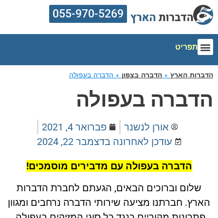
055-970-5269
תפריט
הדברות הארץ
אזורי שירות
הדברת מזיקים
מדריך הדברה
מחירון הדברה
הדברות הארץ
»
הדברה בצפון
»
הדברה בעפולה
הדברה בעפולה
אורן לנשנר
פברואר 4, 2021
עודכן לאחרונה ב
דצמבר 22, 2024
הדברה בעפולה עם מדבירים מוסמכים!
שלום וברוכים הבאים, הגעתם לחברת הדברות
הארץ. חברתנו מציעה שירותי הדברה נרחבים ומגוון
פתרונות מקוריים כנגד כל סוגי המזיקים בעפולה.